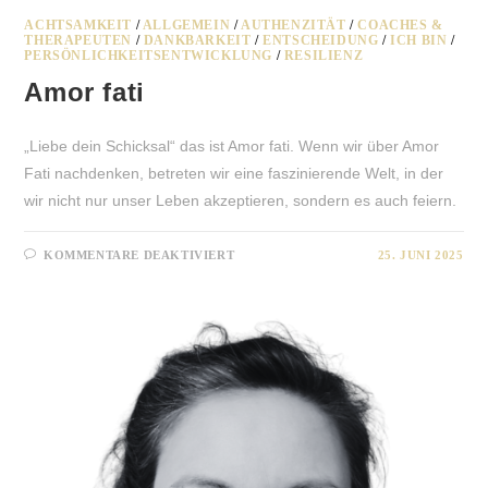
ACHTSAMKEIT
/
ALLGEMEIN
/
AUTHENZITÄT
/
COACHES &
THERAPEUTEN
/
DANKBARKEIT
/
ENTSCHEIDUNG
/
ICH BIN
/
PERSÖNLICHKEITSENTWICKLUNG
/
RESILIENZ
Amor fati
„Liebe dein Schicksal“ das ist Amor fati. Wenn wir über Amor
Fati nachdenken, betreten wir eine faszinierende Welt, in der
wir nicht nur unser Leben akzeptieren, sondern es auch feiern.
FÜR
KOMMENTARE DEAKTIVIERT
25. JUNI 2025
AMOR
FATI