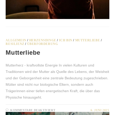
ALLGEMEIN
/
HERZENSDINGE
/
ICH BIN
/
MUTTERLIEBE
/
RESILIENZ
/
ÜBERFORDERUNG
Mutterliebe
Mutterherz - kraftvollste Energie In vielen Kulturen und
Traditionen wird der Mutter als Quelle des Lebens, der Weisheit
und der Geborgenheit eine zentrale Bedeutung zugeschrieben.
Mütter sind nicht nur biologische Eltern, sondern auch
Trägerinnen einer tiefen energetischen Kraft, die über das
Physische hinausgeht.
FÜR
KOMMENTARE DEAKTIVIERT
6. JUNI 2025
MUTTERLIEBE