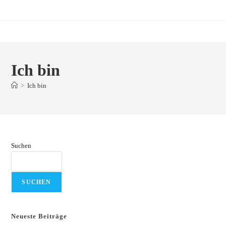
Zum
Inhalt
springen
Ich bin
>
Ich bin
Suchen
SUCHEN
Neueste Beiträge