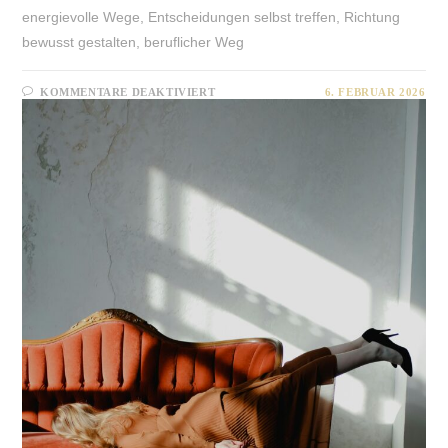
energievolle Wege, Entscheidungen selbst treffen, Richtung
bewusst gestalten, beruflicher Weg
FÜR
KOMMENTARE DEAKTIVIERT
6. FEBRUAR 2026
BERUFLICHE
NEUORIENTIERUNG
MIT
SINN