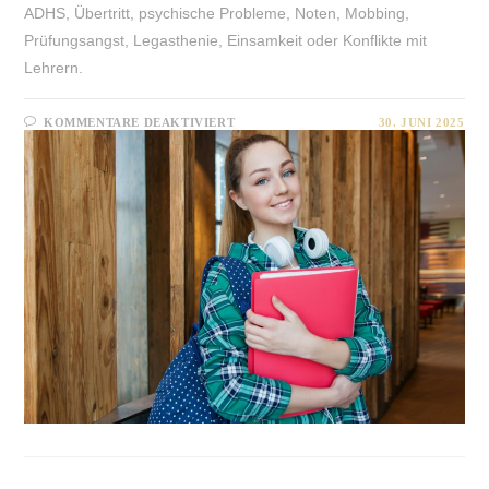
ADHS, Übertritt, psychische Probleme, Noten, Mobbing,
Prüfungsangst, Legasthenie, Einsamkeit oder Konflikte mit
Lehrern.
FÜR
KOMMENTARE DEAKTIVIERT
30. JUNI 2025
KIND
–
SCHULPROBLEME