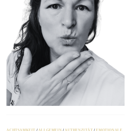
ACHTSAMKEIT
/
ALLGEMEIN
/
AUTHENZITÄT
/
EMOTIONALE