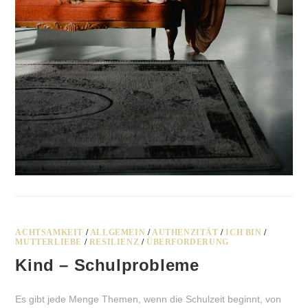
ACHTSAMKEIT
/
ALLGEMEIN
/
AUTHENZITÄT
/
ICH BIN
/
MUTTERLIEBE
/
RESILIENZ
/
ÜBERFORDERUNG
Kind – Schulprobleme
Es gibt jede Menge Themen, wenn die Schulzeit beginnt, von