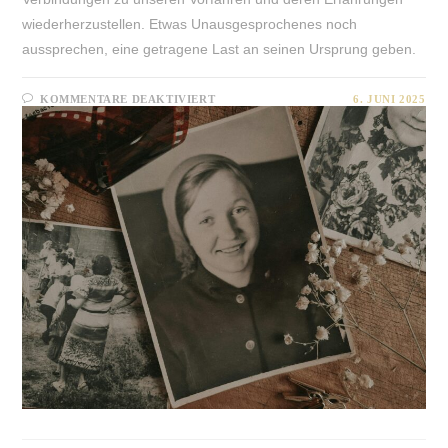
wiederherzustellen. Etwas Unausgesprochenes noch
aussprechen, eine getragene Last an seinen Ursprung geben.
FÜR
KOMMENTARE DEAKTIVIERT
6. JUNI 2025
FAMILIENSTELLEN
–
AHNENARBEIT