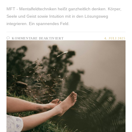
MFT - Mentalfeldtechniken heißt ganzheitlich denken. Körper,
Seele und Geist sowie Intuition mit in den Lösungsweg
integrieren. Ein spannendes Feld.
FÜR
KOMMENTARE DEAKTIVIERT
4. JULI 2025
MENTALFELDTECHNIKEN