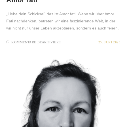
„Liebe dein Schicksal“ das ist Amor fati. Wenn wir über Amor
Fati nachdenken, betreten wir eine faszinierende Welt, in der
wir nicht nur unser Leben akzeptieren, sondern es auch feiern.
FÜR
KOMMENTARE DEAKTIVIERT
25. JUNI 2025
AMOR
FATI