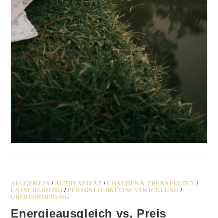
ALLGEMEIN
/
AUTHENZITÄT
/
COACHES & THERAPEUTEN
/
ENTSCHEIDUNG
/
PERSÖNLICHKEITSENTWICKLUNG
/
ÜBERFORDERUNG
Energieausgleich vs. Preis