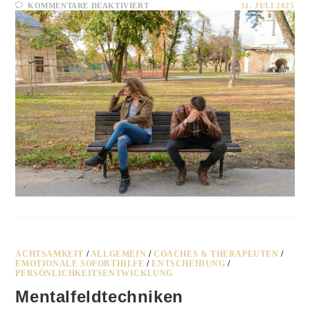
FÜR
KOMMENTARE DEAKTIVIERT
31. JULI 2025
SCHULD
&
SCHULDGEFÜHLE
ACHTSAMKEIT
/
ALLGEMEIN
/
COACHES & THERAPEUTEN
/
EMOTIONALE SOFORTHILFE
/
ENTSCHEIDUNG
/
PERSÖNLICHKEITSENTWICKLUNG
Mentalfeldtechniken