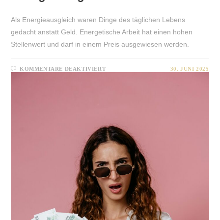
Als Energieausgleich waren Dinge des täglichen Lebens
gedacht anstatt Geld. Energetische Arbeit hat einen hohen
Stellenwert und darf in einem Preis ausgewiesen werden.
FÜR
KOMMENTARE DEAKTIVIERT
30. JUNI 2025
ENERGIEAUSGLEICH
VS.
PREIS