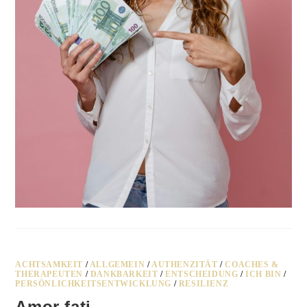
ACHTSAMKEIT
/
ALLGEMEIN
/
AUTHENZITÄT
/
COACHES &
THERAPEUTEN
/
DANKBARKEIT
/
ENTSCHEIDUNG
/
ICH BIN
/
PERSÖNLICHKEITSENTWICKLUNG
/
RESILIENZ
Amor fati