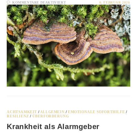
FÜR
KOMMENTARE DEAKTIVIERT
6. FEBRUAR 2026
VERLUST,
TRAUER
UND
ABSCHIED
ACHTSAMKEIT
/
ALLGEMEIN
/
EMOTIONALE SOFORTHILFE
/
RESILIENZ
/
ÜBERFORDERUNG
Krankheit als Alarmgeber