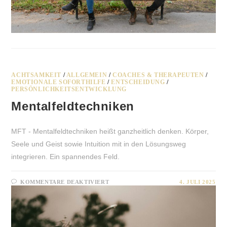
ACHTSAMKEIT
/
ALLGEMEIN
/
COACHES & THERAPEUTEN
/
EMOTIONALE SOFORTHILFE
/
ENTSCHEIDUNG
/
PERSÖNLICHKEITSENTWICKLUNG
Mentalfeldtechniken
MFT - Mentalfeldtechniken heißt ganzheitlich denken. Körper,
Seele und Geist sowie Intuition mit in den Lösungsweg
integrieren. Ein spannendes Feld.
FÜR
KOMMENTARE DEAKTIVIERT
4. JULI 2025
MENTALFELDTECHNIKEN