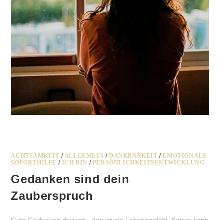
ACHTSAMKEIT
/
ALLGEMEIN
/
DANKBARKEIT
/
EMOTIONALE
SOFORTHILFE
/
ICH BIN
/
PERSÖNLICHKEITSENTWICKLUNG
Gedanken sind dein
Zauberspruch