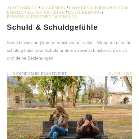
ACHTSAMKEIT
/
ALLGEMEIN
/
COACHES & THERAPEUTEN
/
EMOTIONALE SOFORTHILFE
/
ENTSCHEIDUNG
/
PERSÖNLICHKEITSENTWICKLUNG
Schuld & Schuldgefühle
Schuldzuweisung kommt meist von dir selbst. Wenn du dich für
schuldig hälst oder Schuld anderen zuweist blockierst du dich
und deine Beziehungen.
FÜR
KOMMENTARE DEAKTIVIERT
31. JULI 2025
SCHULD
&
SCHULDGEFÜHLE