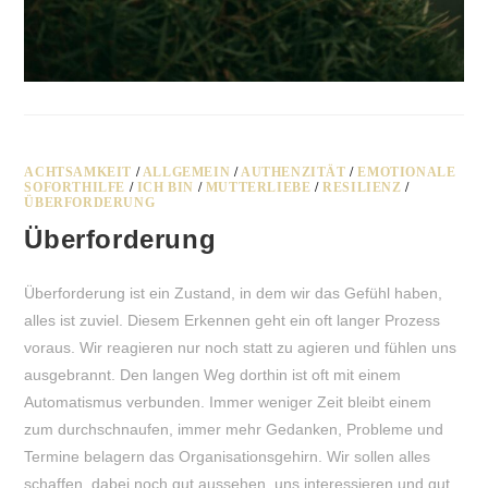
ACHTSAMKEIT
/
ALLGEMEIN
/
AUTHENZITÄT
/
EMOTIONALE
SOFORTHILFE
/
ICH BIN
/
MUTTERLIEBE
/
RESILIENZ
/
ÜBERFORDERUNG
Überforderung
Überforderung ist ein Zustand, in dem wir das Gefühl haben,
alles ist zuviel. Diesem Erkennen geht ein oft langer Prozess
voraus. Wir reagieren nur noch statt zu agieren und fühlen uns
ausgebrannt. Den langen Weg dorthin ist oft mit einem
Automatismus verbunden. Immer weniger Zeit bleibt einem
zum durchschnaufen, immer mehr Gedanken, Probleme und
Termine belagern das Organisationsgehirn. Wir sollen alles
schaffen, dabei noch gut aussehen, uns interessieren und gut