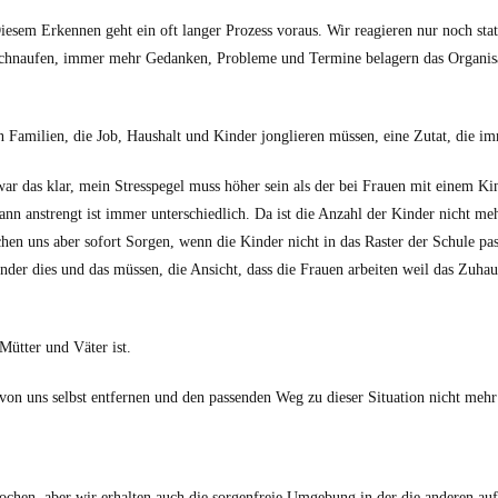
Diesem Erkennen geht ein oft langer Prozess voraus. Wir reagieren nur noch sta
naufen, immer mehr Gedanken, Probleme und Termine belagern das Organisatio
 in Familien, die Job, Haushalt und Kinder jonglieren müssen, eine Zutat, die i
r das klar, mein Stresspegel muss höher sein als der bei Frauen mit einem Kin
nn anstrengt ist immer unterschiedlich. Da ist die Anzahl der Kinder nicht m
en uns aber sofort Sorgen, wenn die Kinder nicht in das Raster der Schule pa
inder dies und das müssen, die Ansicht, dass die Frauen arbeiten weil das Zuhau
Mütter und Väter ist.
von uns selbst entfernen und den passenden Weg zu dieser Situation nicht mehr
kochen, aber wir erhalten auch die sorgenfreie Umgebung in der die anderen a