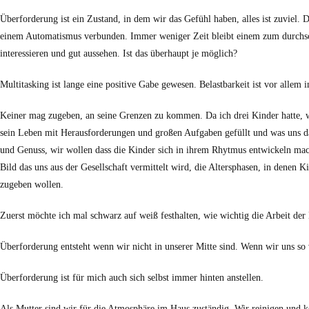
Überforderung ist ein Zustand, in dem wir das Gefühl haben, alles ist zuviel. 
einem Automatismus verbunden. Immer weniger Zeit bleibt einem zum durchsch
interessieren und gut aussehen. Ist das überhaupt je möglich?
Multitasking ist lange eine positive Gabe gewesen. Belastbarkeit ist vor allem
Keiner mag zugeben, an seine Grenzen zu kommen. Da ich drei Kinder hatte, wa
sein Leben mit Herausforderungen und großen Aufgaben gefüllt und was uns da
und Genuss, wir wollen dass die Kinder sich in ihrem Rhytmus entwickeln mach
Bild das uns aus der Gesellschaft vermittelt wird, die Altersphasen, in denen K
zugeben wollen.
Zuerst möchte ich mal schwarz auf weiß festhalten, wie wichtig die Arbeit der 
Überforderung entsteht wenn wir nicht in unserer Mitte sind. Wenn wir uns so 
Überforderung ist für mich auch sich selbst immer hinten anstellen.
Als Mutter sind wir für die Atmosphäre im Haus zuständig. Wir reinigen und 