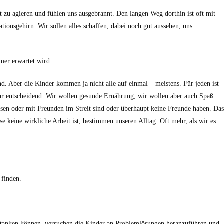
tt zu agieren und fühlen uns ausgebrannt. Den langen Weg dorthin ist oft mit
nsgehirn. Wir sollen alles schaffen, dabei noch gut aussehen, uns
mmer erwartet wird.
d. Aber die Kinder kommen ja nicht alle auf einmal – meistens. Für jeden ist
ehr entscheidend. Wir wollen gesunde Ernährung, wir wollen aber auch Spaß
ssen oder mit Freunden im Streit sind oder überhaupt keine Freunde haben. Das
se keine wirkliche Arbeit ist, bestimmen unseren Alltag. Oft mehr, als wir es
 finden.
uftanken können, versuchen die Kinder an Problemlösungen heranzuführen und