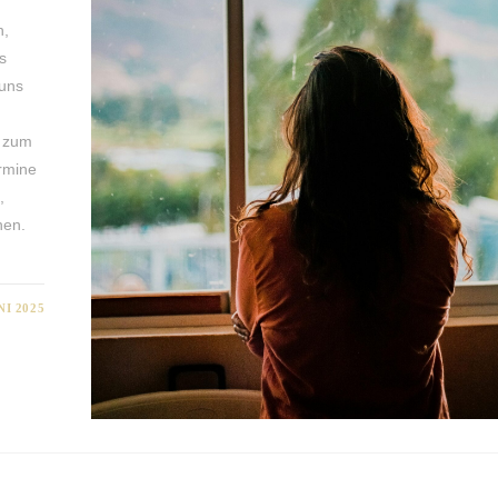
n,
s
 uns
m zum
rmine
,
hen.
NI 2025