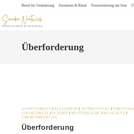
Zum
Bereit für Veränderung
Zeremonie & Ritual
Neuorientierung mit Sinn
Ü
Inhalt
springen
Überforderung
ACHTSAMKEIT
/
ALLGEMEIN
/
AUTHENZITÄT
/
EMOTION
SOFORTHILFE
/
ICH BIN
/
MUTTERLIEBE
/
RESILIENZ
/
ÜBERFORDERUNG
Überforderung