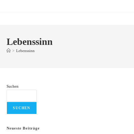
Zum
Inhalt
springen
Lebenssinn
>
Lebenssinn
Suchen
SUCHEN
Neueste Beiträge