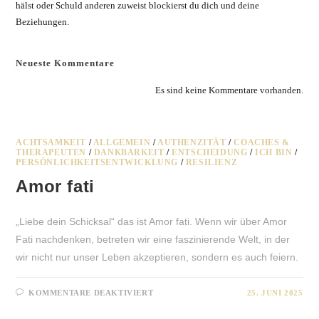
hälst oder Schuld anderen zuweist blockierst du dich und deine
Beziehungen.
Neueste Kommentare
Es sind keine Kommentare vorhanden.
ACHTSAMKEIT
/
ALLGEMEIN
/
AUTHENZITÄT
/
COACHES &
THERAPEUTEN
/
DANKBARKEIT
/
ENTSCHEIDUNG
/
ICH BIN
/
PERSÖNLICHKEITSENTWICKLUNG
/
RESILIENZ
Amor fati
„Liebe dein Schicksal“ das ist Amor fati. Wenn wir über Amor
Fati nachdenken, betreten wir eine faszinierende Welt, in der
wir nicht nur unser Leben akzeptieren, sondern es auch feiern.
FÜR
KOMMENTARE DEAKTIVIERT
25. JUNI 2025
AMOR
FATI