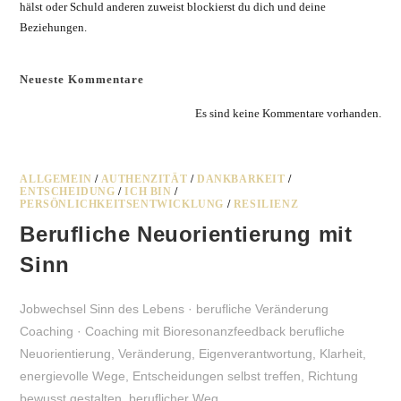
hälst oder Schuld anderen zuweist blockierst du dich und deine
Beziehungen.
Neueste Kommentare
Es sind keine Kommentare vorhanden.
ALLGEMEIN
/
AUTHENZITÄT
/
DANKBARKEIT
/
ENTSCHEIDUNG
/
ICH BIN
/
PERSÖNLICHKEITSENTWICKLUNG
/
RESILIENZ
Berufliche Neuorientierung mit
Sinn
Jobwechsel Sinn des Lebens · berufliche Veränderung
Coaching · Coaching mit Bioresonanzfeedback berufliche
Neuorientierung, Veränderung, Eigenverantwortung, Klarheit,
energievolle Wege, Entscheidungen selbst treffen, Richtung
bewusst gestalten, beruflicher Weg