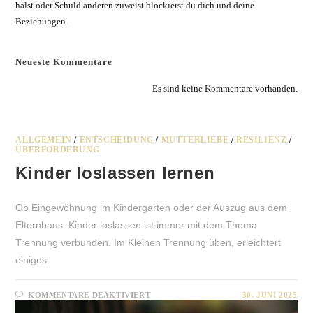
hälst oder Schuld anderen zuweist blockierst du dich und deine
Beziehungen.
Neueste Kommentare
Es sind keine Kommentare vorhanden.
ALLGEMEIN
/
ENTSCHEIDUNG
/
MUTTERLIEBE
/
RESILIENZ
/
ÜBERFORDERUNG
Kinder loslassen lernen
Ob Eingewöhnung im Kindergarten oder der Auszug aus dem
Elternhaus. Kinder loslassen ist immer mit dem Thema
Trennung verbunden. Im Kleinen Trennung üben, erleichtert
einiges.
FÜR
KOMMENTARE DEAKTIVIERT
30. JUNI 2025
KINDER
LOSLASSEN