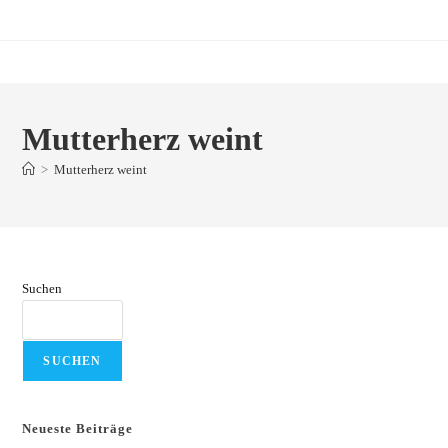
Zum
Inhalt
springen
Mutterherz weint
>
Mutterherz weint
Suchen
SUCHEN
Neueste Beiträge