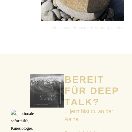
#loslassen #auszug #trennung #kinder
BEREIT
FÜR DEEP
TALK?
…jetzt bist du an der
Reihe.