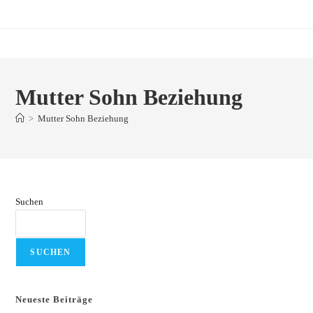
Zum
Inhalt
springen
Mutter Sohn Beziehung
>
Mutter Sohn Beziehung
Suchen
SUCHEN
Neueste Beiträge