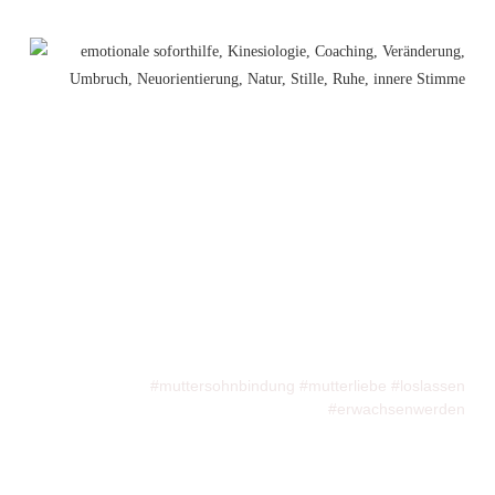
#muttersohnbindung #mutterliebe #loslassen
#erwachsenwerden