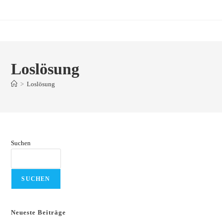
Zum
Inhalt
springen
Loslösung
>
Loslösung
Suchen
SUCHEN
Neueste Beiträge