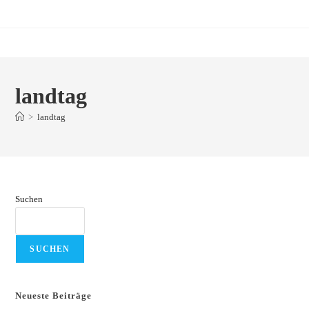
Zum
Inhalt
springen
landtag
>
landtag
Suchen
SUCHEN
Neueste Beiträge