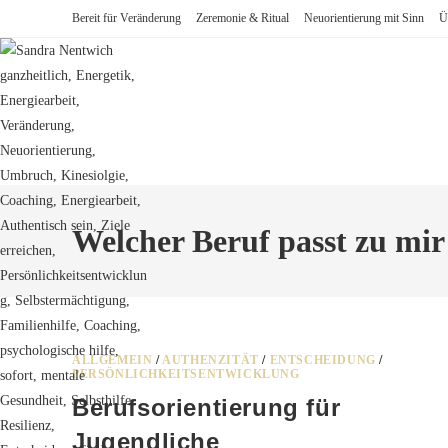
Zum
Bereit für Veränderung
Zeremonie & Ritual
Neuorientierung mit Sinn
Ü
Inhalt
springen
Welcher Beruf passt zu mir
ALLGEMEIN
/
AUTHENZITÄT
/
ENTSCHEIDUNG
/
PERSÖNLICHKEITSENTWICKLUNG
Berufsorientierung für
Jugendliche