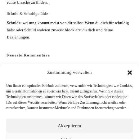
echte Ursache zu finden.
Schuld & Schuldgefühle
Schuldzuweisung kommt meist von dir selbst. Wenn du dich für schuldig
hälst oder Schuld anderen zuweist blockierst du dich und deine
Beziehungen.
Neueste Kommentare
Es sind keine Kommentare vorhanden.
Zustimmung verwalten
Um Ihnen ein optimales Erlebnis zu bieten, verwenden wir Technologien wie Cookies,
Es gibt momentan keine Beiträge, die unter diesem Tag (Schlagwort)
um Geräteinformationen zu speichern bzw. darauf zuzugreifen. Wenn Sie diesen
veröffentlicht wurden.
Technologien zustimmen, können wir Daten wie das Surfverhalten oder eindeutige
IDs auf dieser Website verarbeiten. Wenn Sie Ihre Zustimmung nicht erteilen oder
zurückziehen, können bestimmte Merkmale und Funktionen beeinträchtigt werden.
Akzeptieren