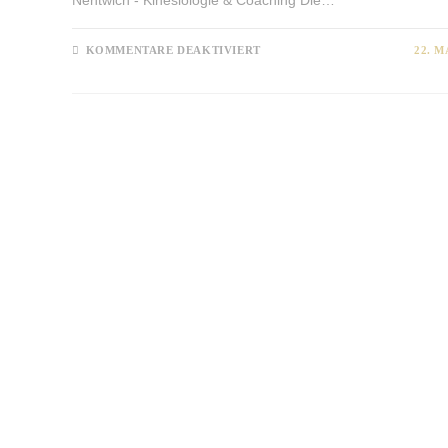
Nentwich - Kinesiologie & Coaching Die…
FÜR
KOMMENTARE DEAKTIVIERT
22. M
MUSKELTEST
–
ALLES
IST
ENERGIE