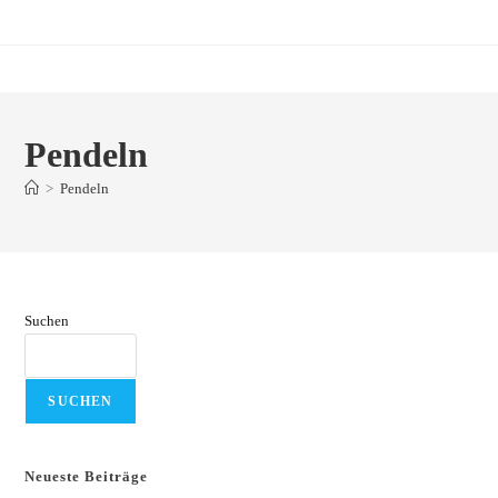
Zum
Inhalt
springen
Pendeln
>
Pendeln
Suchen
SUCHEN
Neueste Beiträge