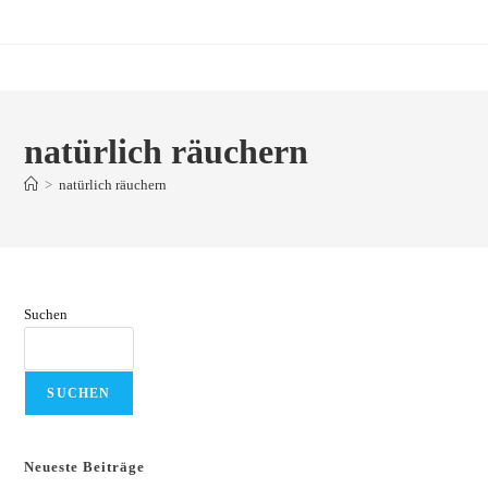
Zum
Inhalt
springen
natürlich räuchern
>
natürlich räuchern
Suchen
SUCHEN
Neueste Beiträge