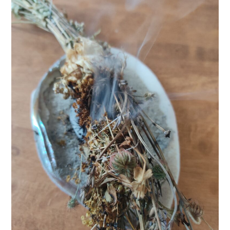
RITUAL
FÜR
DICH