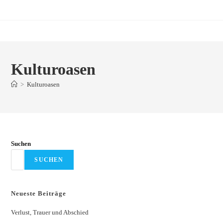
Zum
Inhalt
springen
Kulturoasen
>
Kulturoasen
Suchen
SUCHEN
Neueste Beiträge
Verlust, Trauer und Abschied