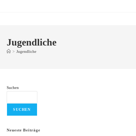
Zum
Inhalt
springen
Jugendliche
>
Jugendliche
Suchen
SUCHEN
Neueste Beiträge