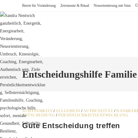
Zum
Bereit für Veränderung
Zeremonie & Ritual
Neuorientierung mit Sinn
Ü
Inhalt
springen
Entscheidungshilfe Familie
ACHTSAMKEIT
/
ALLGEMEIN
/
AUTHENZITÄT
/
DANKBAR
ENTSCHEIDUNG
/
PERSÖNLICHKEITSENTWICKLUNG
Gute Entscheidung treffen