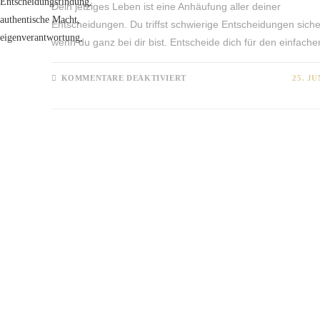
Dein jetziges Leben ist eine Anhäufung aller deiner
Entscheidungen. Du triffst schwierige Entscheidungen siche
wenn du ganz bei dir bist. Entscheide dich für den einfach
FÜR
KOMMENTARE DEAKTIVIERT
25. JU
GUTE
ENTSCHEIDUNG
TREFFEN