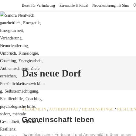
Zum
Bereit für Veränderung
Zeremonie & Ritual
Neuorientierung mit Sinn
Ü
Inhalt
springen
Das neue Dorf
ALLGEMEIN
/
AUTHENZITÄT
/
HERZENSDINGE
/
RESILIE
Gemeinschaft leben
Technologischer Fortschritt und Anonymität prägen unser