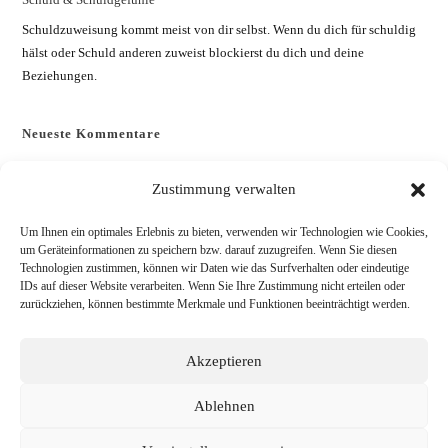
Schuldzuweisung kommt meist von dir selbst. Wenn du dich für schuldig
hälst oder Schuld anderen zuweist blockierst du dich und deine
Beziehungen.
Neueste Kommentare
Es sind keine Kommentare vorhanden.
Zustimmung verwalten
Um Ihnen ein optimales Erlebnis zu bieten, verwenden wir Technologien wie Cookies,
Es gibt momentan keine Beiträge, die unter diesem Tag (Schlagwort)
um Geräteinformationen zu speichern bzw. darauf zuzugreifen. Wenn Sie diesen
veröffentlicht wurden.
Technologien zustimmen, können wir Daten wie das Surfverhalten oder eindeutige
IDs auf dieser Website verarbeiten. Wenn Sie Ihre Zustimmung nicht erteilen oder
zurückziehen, können bestimmte Merkmale und Funktionen beeinträchtigt werden.
Akzeptieren
Ablehnen