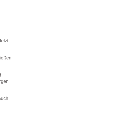
letzt
ließen
d
orgen
auch