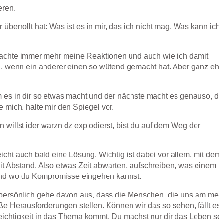
eren.
 überrollt hat: Was ist es in mir, das ich nicht mag. Was kann ic
eobachte immer mehr meine Reaktionen und auch wie ich damit
en, wenn ein anderer einen so wütend gemacht hat. Aber ganz eh
um es in dir so etwas macht und der nächste macht es genauso, 
e mich, halte mir den Spiegel vor.
n willst ider warzn dz explodierst, bist du auf dem Weg der
icht auch bald eine Lösung. Wichtig ist dabei vor allem, mit de
it Abstand. Also etwas Zeit abwarten, aufschreiben, was einem
e und wo du Kompromisse eingehen kannst.
 persönlich gehe davon aus, dass die Menschen, die uns am me
ße Herausforderungen stellen. Können wir das so sehen, fällt e
 Leichtigkeit in das Thema kommt. Du machst nur dir das Leben 