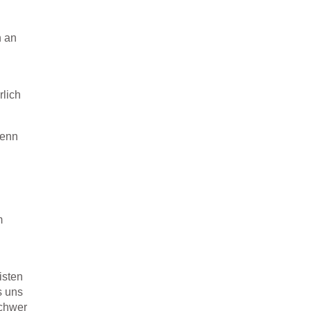
h an
rlich
denn
m
isten
s uns
schwer