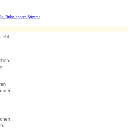
steht
chen.
en
ten
oniert
lchen
n.