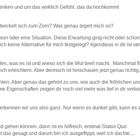
denken und um das wirklich Gefühl, das da hochkommt
ntwickelt sich zum Zorn? Was genau ärgert mich so?
rson oder eine Situation. Diese Erwartung ging nicht oder schon
h keine Alternative für mich festgelegt? Irgendwas in dir ist ver
len, was es ist und wieso sich die Wut breit macht. Manchmal f
ch erleichtern. Aber dennoch ist hinschauen jetzt genau richtig.
hlen. Aber genau das gehört zu uns, wie auch die fröhlichen un
e Eigenschaften zeigen dir noch viel mehr was tief in dir verb
rkennen wir uns also ganz. Nur wenn es dunkel gibt, kann es 
d gehen können, dann ist es hilfreich, erstmal Status Quo
st das gesagt und darum bin ich ausgeflippt, weil ich dachte…